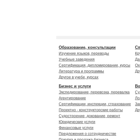
Образование, консультации
Сп
Изучение языков, переводы
Кр
Учебные заведения
Да
Сертификация, дипломирование, курсы
Ох
Литература и программы
Др
Другое в учебе, курсах
Бизнес и услуги
Во
Экспедирование, перевозка, перевалка
Су
Агентирование
Ло
Сертификации, инспекции, страхование
За
Проектно - конструкторские работы
Др
Судостроение, докование, ремонт
Юридические услуги
Финансовые услуги
Предложения о сотрудничестве
Покупка и продажа бизнеса