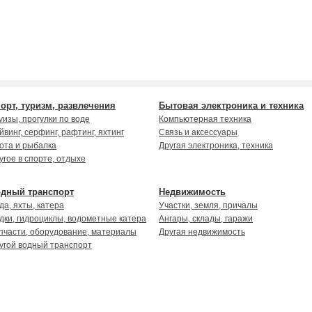
орт, туризм, развлечения
Бытовая электроника и техника
уизы, прогулки по воде
Компьютерная техника
йвинг, серфинг, рафтинг, яхтинг
Cвязь и аксессуары
ота и рыбалка
Другая электроника, техника
угое в спорте, отдыхе
дный транспорт
Недвижимость
да, яхты, катера
Участки, земля, причалы
дки, гидроциклы, водометные катера
Ангары, склады, гаражи
пчасти, оборудование, материалы
Другая недвижимость
угой водный транспорт