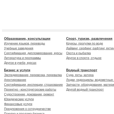
Образование, консультации
Спорт, туризм, развлечения
Изучение языков, переводы
Круизы, прогулки по воде
Учебные заведения
Дайвинг, серфинг, рафтинг, яхти
Сертификация, дипломирование, курсы
Охота и рыбалка
Литература и программы
Другое в спорте, отдыхе
Другое в учебе, курсах
Бизнес и услуги
Водный транспорт
Экспедирование, перевозка, перевалка
Суда, яхты, катера
Агентирование
Лодки, гидроциклы, водометные
Сертификации, инспекции, страхование
Запчасти, оборудование, матер
Проектно - конструкторские работы
Другой водный транспорт
Судостроение, докование, ремонт
Юридические услуги
Финансовые услуги
Предложения о сотрудничестве
Покупка и продажа бизнеса