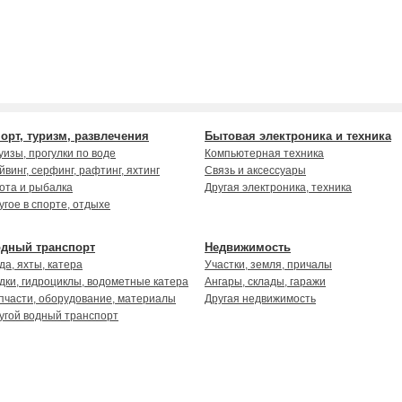
орт, туризм, развлечения
Бытовая электроника и техника
уизы, прогулки по воде
Компьютерная техника
йвинг, серфинг, рафтинг, яхтинг
Cвязь и аксессуары
ота и рыбалка
Другая электроника, техника
угое в спорте, отдыхе
дный транспорт
Недвижимость
да, яхты, катера
Участки, земля, причалы
дки, гидроциклы, водометные катера
Ангары, склады, гаражи
пчасти, оборудование, материалы
Другая недвижимость
угой водный транспорт