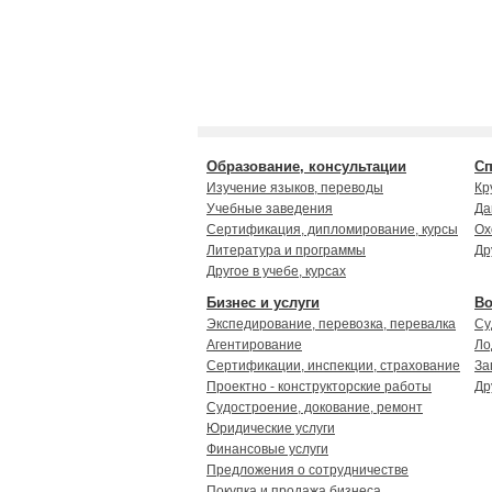
Образование, консультации
Сп
Изучение языков, переводы
Кр
Учебные заведения
Да
Сертификация, дипломирование, курсы
Ох
Литература и программы
Др
Другое в учебе, курсах
Бизнес и услуги
Во
Экспедирование, перевозка, перевалка
Су
Агентирование
Ло
Сертификации, инспекции, страхование
За
Проектно - конструкторские работы
Др
Судостроение, докование, ремонт
Юридические услуги
Финансовые услуги
Предложения о сотрудничестве
Покупка и продажа бизнеса