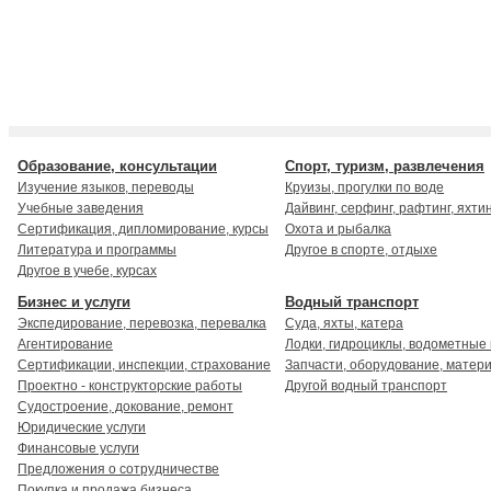
Образование, консультации
Спорт, туризм, развлечения
Изучение языков, переводы
Круизы, прогулки по воде
Учебные заведения
Дайвинг, серфинг, рафтинг, яхти
Сертификация, дипломирование, курсы
Охота и рыбалка
Литература и программы
Другое в спорте, отдыхе
Другое в учебе, курсах
Бизнес и услуги
Водный транспорт
Экспедирование, перевозка, перевалка
Суда, яхты, катера
Агентирование
Лодки, гидроциклы, водометные
Сертификации, инспекции, страхование
Запчасти, оборудование, матер
Проектно - конструкторские работы
Другой водный транспорт
Судостроение, докование, ремонт
Юридические услуги
Финансовые услуги
Предложения о сотрудничестве
Покупка и продажа бизнеса