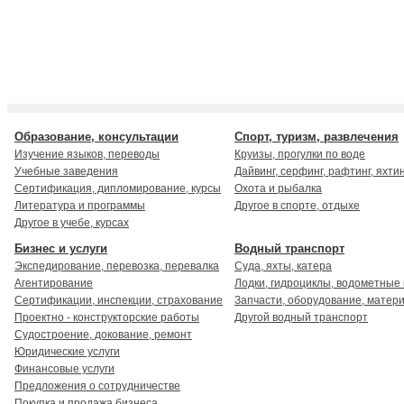
Образование, консультации
Спорт, туризм, развлечения
Изучение языков, переводы
Круизы, прогулки по воде
Учебные заведения
Дайвинг, серфинг, рафтинг, яхти
Сертификация, дипломирование, курсы
Охота и рыбалка
Литература и программы
Другое в спорте, отдыхе
Другое в учебе, курсах
Бизнес и услуги
Водный транспорт
Экспедирование, перевозка, перевалка
Суда, яхты, катера
Агентирование
Лодки, гидроциклы, водометные
Сертификации, инспекции, страхование
Запчасти, оборудование, матер
Проектно - конструкторские работы
Другой водный транспорт
Судостроение, докование, ремонт
Юридические услуги
Финансовые услуги
Предложения о сотрудничестве
Покупка и продажа бизнеса