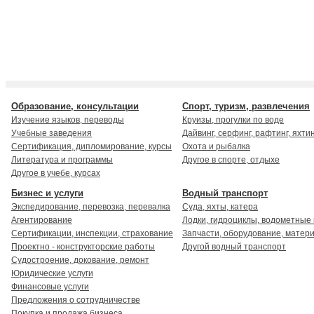
Образование, консультации
Спорт, туризм, развлечения
Изучение языков, переводы
Круизы, прогулки по воде
Учебные заведения
Дайвинг, серфинг, рафтинг, яхти
Сертификация, дипломирование, курсы
Охота и рыбалка
Литература и программы
Другое в спорте, отдыхе
Другое в учебе, курсах
Бизнес и услуги
Водный транспорт
Экспедирование, перевозка, перевалка
Суда, яхты, катера
Агентирование
Лодки, гидроциклы, водометные
Сертификации, инспекции, страхование
Запчасти, оборудование, матер
Проектно - конструкторские работы
Другой водный транспорт
Судостроение, докование, ремонт
Юридические услуги
Финансовые услуги
Предложения о сотрудничестве
Покупка и продажа бизнеса